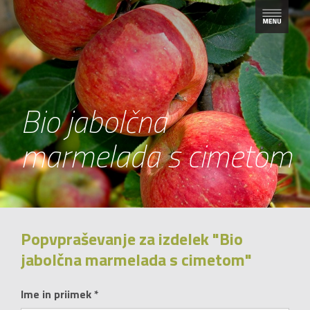
Bio jabolčna
marmelada s cimetom
Popvpraševanje za izdelek "Bio
jabolčna marmelada s cimetom"
Ime in priimek *