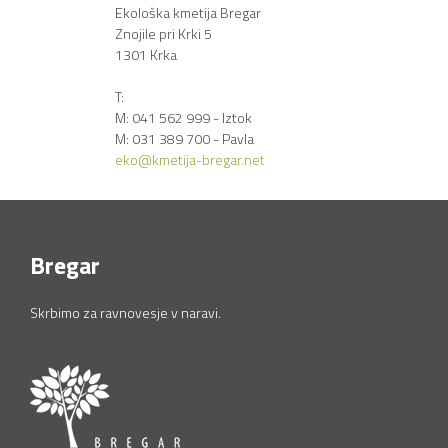
Ekološka kmetija Bregar
Znojile pri Krki 5
1301 Krka
T:
M: 041 562 999 - Iztok
M: 031 389 700 - Pavla
eko@kmetija-bregar.net
Bregar
Skrbimo za ravnovesje v naravi.