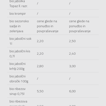
bio jabolka
/
/
Topaz II. razr.
bio krompir
/
/
bio sezonsko
cene glede na
cene glede na
sadje in
ponudbo in
ponudbo in
zelenjava
povpraševanje
povpraševanje
bio jabolčni sok
2,20
2,50
1l
bio jabolčni kis
2,20
2,40
0,7l
bio jabolčni
2,80
3,00
krhlji 200g
bio jabolčni
/
/
obročki 100g
bio ribezov
5,50
6,00
sirup 0,75l
bio ribezova