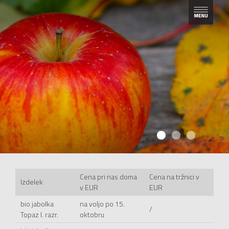
1
2
3
Cena pri nas doma
Cena na tržnici v
Izdelek
v EUR
EUR
bio jabolka
na voljo po 15.
/
Topaz I. razr.
oktobru