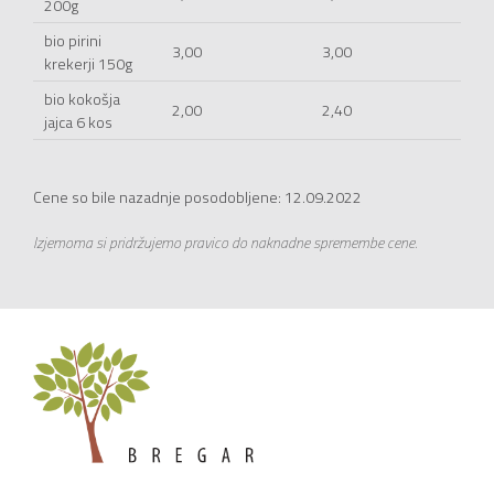
200g
bio pirini
3,00
3,00
krekerji 150g
bio kokošja
2,00
2,40
jajca 6 kos
Cene so bile nazadnje posodobljene: 12.09.2022
Izjemoma si pridržujemo pravico do naknadne spremembe cene.