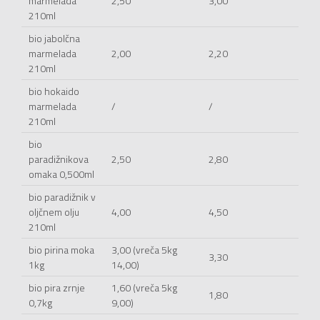
marmelada
2,50
3,00
210ml
bio jabolčna
marmelada
2,00
2,20
210ml
bio hokaido
marmelada
/
/
210ml
bio
paradižnikova
2,50
2,80
omaka 0,500ml
bio paradižnik v
oljčnem olju
4,00
4,50
210ml
bio pirina moka
3,00 (vreča 5kg
3,30
1kg
14,00)
bio pira zrnje
1,60 (vreča 5kg
1,80
0,7kg
9,00)