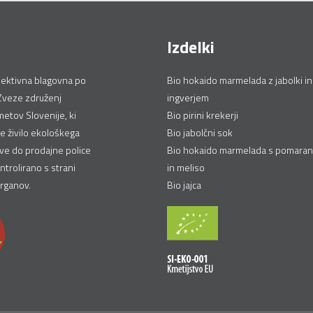
Izdelki
lektivna blagovna po
Bio hokaido marmelada z jabolki in
Zveze združenj
ingverjem
etov Slovenije, ki
Bio pirini krekerji
je živilo ekološkega
Bio jabolčni sok
ive do prodajne police
Bio hokaido marmelada s pomara
ntrolirano s strani
in meliso
organov.
Bio jajca