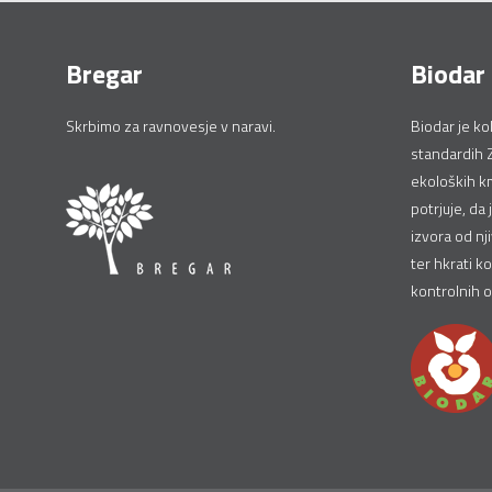
Bregar
Biodar
Skrbimo za ravnovesje v naravi.
Biodar je ko
standardih 
ekoloških km
potrjuje, da 
izvora od nj
ter hkrati ko
kontrolnih 