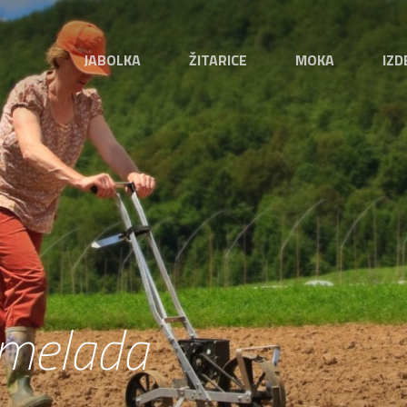
JABOLKA
ŽITARICE
MOKA
IZD
rmelada