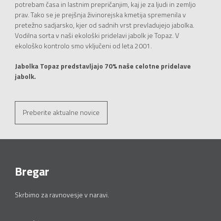
potrebam časa in lastnim prepričanjim, kaj je za ljudi in zemljo
prav. Tako se je prejšnja živinorejska kmetija spremenila v
pretežno sadjarsko, kjer od sadnih vrst prevladujejo jabolka.
Vodilna sorta v naši ekološki pridelavi jabolk je Topaz. V
ekološko kontrolo smo vključeni od leta 2001.
Jabolka Topaz predstavljajo 70% naše celotne pridelave
jabolk.
Preberite aktualne novice
Bregar
Skrbimo za ravnovesje v naravi.