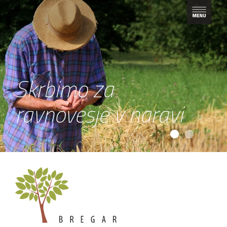
Skrbimo za
ravnovesje v naravi
1
2