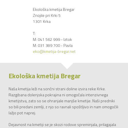
Ekološka kmetija Bregar
Znojile pri Krki 5
1301 Krka
T:
M: 041 562 999 - Iztok
M: 031 389 700 - Pavla
eko@kmetija-bregar.net
Ekološka kmetija Bregar
Naša kmetija leži na sončni strani doline izvira reke Krke.
Razgibana dolenjska pokrajina ni omogočala intenzivnega
kmetijstva, zato so se ohranjale manjše kmetije. Naši predniki
so bili predani zemlji, z njo so ravnali spoštljivo in nam omogočili
lažjo pot naprej.
Dejavnost na kmetiji se je skozi rodove spreminjala, prilagajala