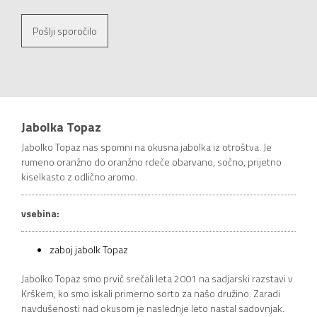
Pošlji sporočilo
Jabolka Topaz
Jabolko Topaz nas spomni na okusna jabolka iz otroštva. Je
rumeno oranžno do oranžno rdeče obarvano, sočno, prijetno
kiselkasto z odlično aromo.
vsebina:
zaboj jabolk Topaz
Jabolko Topaz smo prvič srečali leta 2001 na sadjarski razstavi v
Krškem, ko smo iskali primerno sorto za našo družino. Zaradi
navdušenosti nad okusom je naslednje leto nastal sadovnjak.