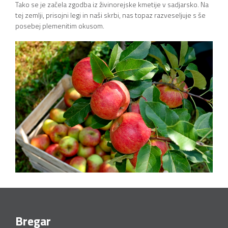
Tako se je začela zgodba iz živinorejske kmetije v sadjarsko. Na
tej zemlji, prisojni legi in naši skrbi, nas topaz razveseljuje s še
posebej plemenitim okusom.
Bregar