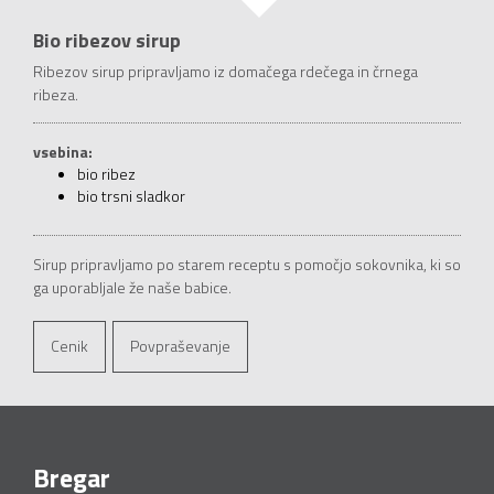
Bio ribezov sirup
Ribezov sirup pripravljamo iz domačega rdečega in črnega
ribeza.
vsebina:
bio ribez
bio trsni sladkor
Sirup pripravljamo po starem receptu s pomočjo sokovnika, ki so
ga uporabljale že naše babice.
Cenik
Povpraševanje
Bregar