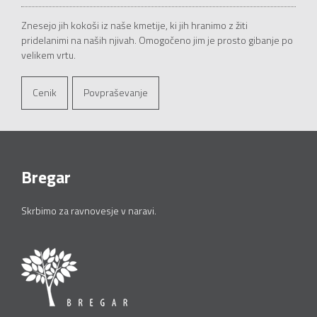
Znesejo jih kokoši iz naše kmetije, ki jih hranimo z žiti
pridelanimi na naših njivah. Omogočeno jim je prosto gibanje po
velikem vrtu.
Cenik
Povpraševanje
Bregar
Skrbimo za ravnovesje v naravi.