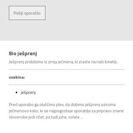
Pošlji sporočilo
Bio ješprenj
Ješprenj pridobimo iz zrnja ječmena, ki zraste na naši kmetiji.
vsebina:
ješprenj
Pred uporabo ga oluščimo plev, da dobimo ješprenj oziroma
ječmenovo kašo, ki se najpogosteje uporablja za pripravo znane
slovenske jedi ričet, pa tudi juhe, solate ...