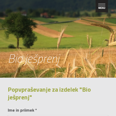
Bio ješprenj
Popvpraševanje za izdelek "Bio
ješprenj"
Ime in priimek *