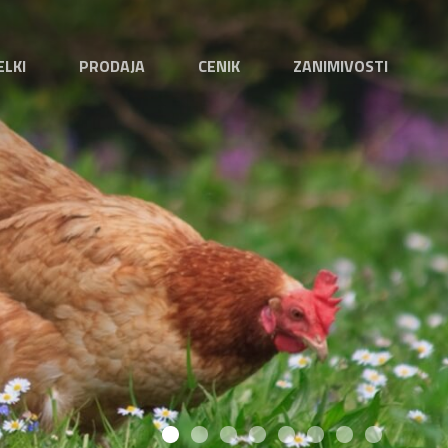
ELKI
PRODAJA
CENIK
ZANIMIVOSTI
1
2
3
4
5
6
7
8