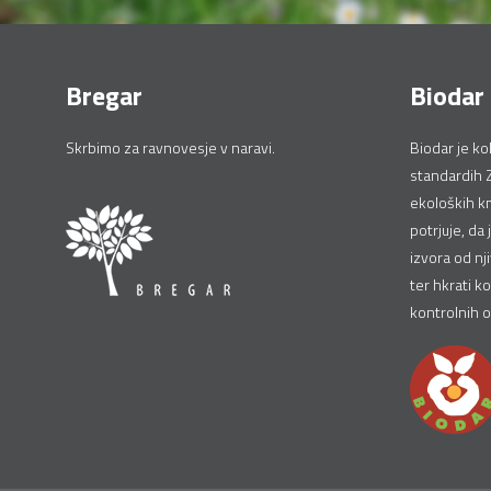
Bregar
Biodar
Skrbimo za ravnovesje v naravi.
Biodar je ko
standardih 
ekoloških km
potrjuje, da 
izvora od nj
ter hkrati ko
kontrolnih 