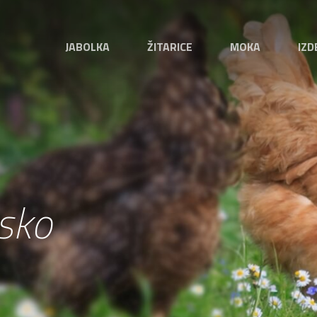
JABOLKA
ŽITARICE
MOKA
IZD
sko