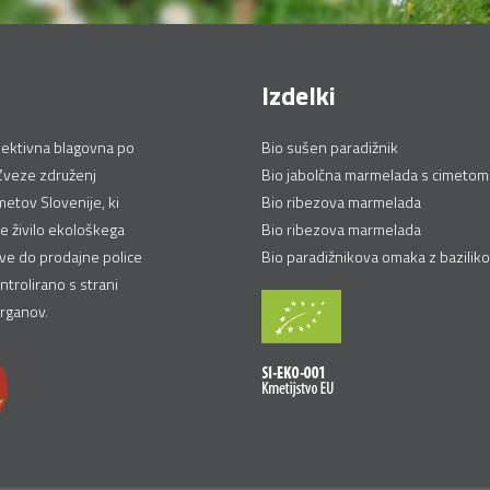
Izdelki
lektivna blagovna po
Bio sušen paradižnik
Zveze združenj
Bio jabolčna marmelada s cimetom
etov Slovenije, ki
Bio ribezova marmelada
je živilo ekološkega
Bio ribezova marmelada
ive do prodajne police
Bio paradižnikova omaka z baziliko
ntrolirano s strani
organov.