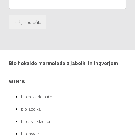
Pošlji sporočilo
Bio hokaido marmelada z jabolki in ingverjem
vsebina:
bio hokaido buče
bio jabolka
bio trsni sladkor
bio ingver