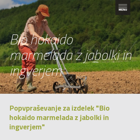
Bio hokaido
marmelada z jabolki in
ingverjem
Popvpraševanje za izdelek "Bio
hokaido marmelada z jabolki in
ingverjem"